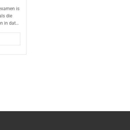
examen is
als die
n in data
nen
ndaarden.
e basis in