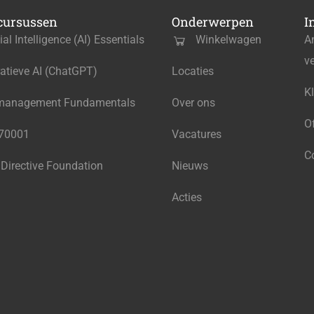
cursussen
Onderwerpen
I
cial Intelligence (AI) Essentials
Winkelwagen
A
v
atieve AI (ChatGPT)
Locaties
K
management Fundamentals
Over ons
O
270001
Vacatures
C
 Directive Foundation
Nieuws
Acties