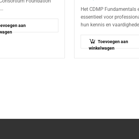
 Consortium Foundation
t…
Het CDMP Fundamentals 
essentieel voor profession
hun kennis en vaardighede
oevoegen aan
lwagen
management willen aanto
volgens internationale sta
Toevoegen aan
Het examen biedt een solid
winkelwagen
de…