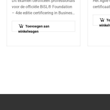
Dit examen certificeert professionals
Het Agile
voor de officiële BiSL® Foundation
certificaa
– 4de editie certificering in Business
Informatie Management en
T
functioneel beheer. BISL® biedt
winke
Toevoegen aan
waardevolle richtlijnen voor effectief
winkelwagen
functioneel beheer, waardoor
organisaties…