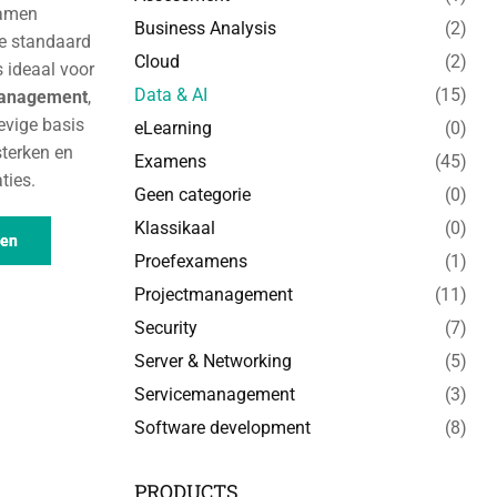
amen
Business Analysis
(2)
le standaard
Cloud
(2)
s ideaal voor
Data & AI
(15)
anagement
,
tevige basis
eLearning
(0)
sterken en
Examens
(45)
ties.
Geen categorie
(0)
Klassikaal
(0)
gen
Proefexamens
(1)
Projectmanagement
(11)
Security
(7)
Server & Networking
(5)
Servicemanagement
(3)
Software development
(8)
PRODUCTS