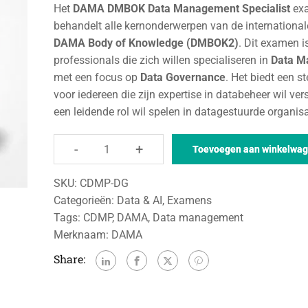
Het
DAMA DMBOK Data Management Specialist
ex
behandelt alle kernonderwerpen van de internationa
DAMA Body of Knowledge (DMBOK2)
. Dit examen i
professionals die zich willen specialiseren in
Data M
met een focus op
Data Governance
. Het biedt een s
voor iedereen die zijn expertise in databeheer wil ver
een leidende rol wil spelen in datagestuurde organisa
-
+
Toevoegen aan winkelwa
SKU:
CDMP-DG
Categorieën:
Data & AI
,
Examens
Tags:
CDMP
,
DAMA
,
Data management
Merknaam:
DAMA
Share: