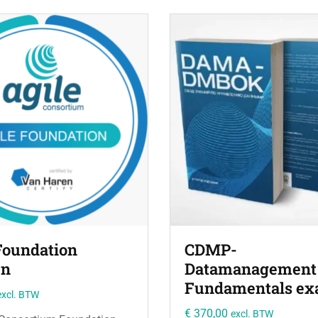
Foundation
CDMP-
en
Datamanagement
Fundamentals e
excl. BTW
€
370,00
excl. BTW