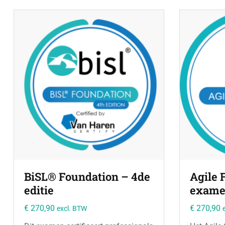
BiSL® Foundation – 4de
Agile 
editie
exam
€
270,90
€
270,90
excl. BTW