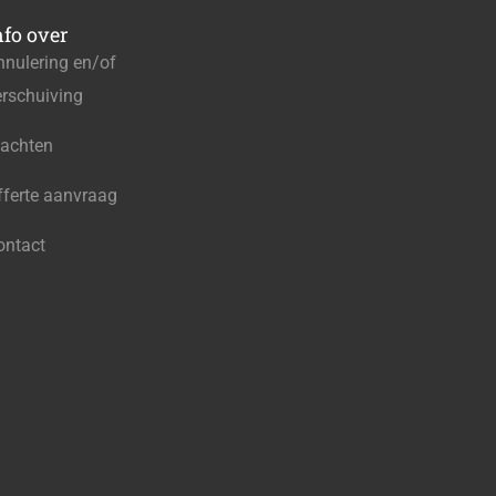
nfo over
nnulering en/of
erschuiving
lachten
fferte aanvraag
ontact