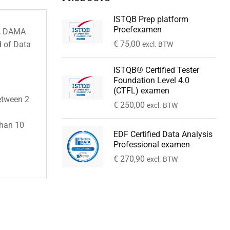
ISTQB Prep platform
Proefexamen
d, DAMA
€
75,00
d of Data
excl. BTW
ISTQB® Certified Tester
Foundation Level 4.0
(CTFL) examen
etween 2
€
250,00
excl. BTW
than 10
EDF Certified Data Analysis
Professional examen
€
270,90
excl. BTW