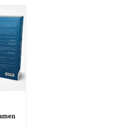
xamen