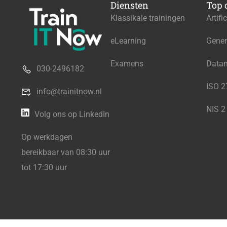
Diensten
Top 
Klassikale trainingen
Artifi
eLearning
Gener
Examens
Data
030-2496182
ISO 
info@trainitnow.nl
NIS 2
Volg ons op LinkedIn
Op werkdagen
bereikbaar van 08:30 uur
tot 17:30 uur