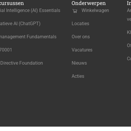
cursussen
Onderwerpen
I
cial Intelligence (AI) Essentials
Winkelwagen
A
v
atieve AI (ChatGPT)
Locaties
K
management Fundamentals
Over ons
O
270001
Vacatures
C
 Directive Foundation
Nieuws
Acties