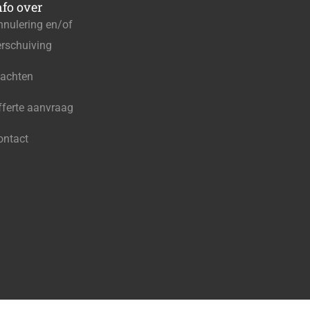
nfo over
nnulering en/of
erschuiving
lachten
fferte aanvraag
ontact