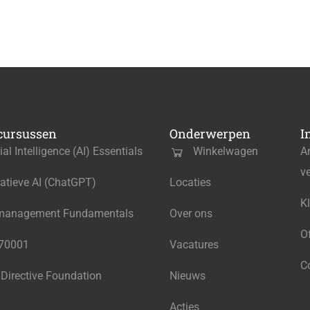
cursussen
Onderwerpen
I
cial Intelligence (AI) Essentials
Winkelwagen
A
v
atieve AI (ChatGPT)
Locaties
K
management Fundamentals
Over ons
O
270001
Vacatures
C
 Directive Foundation
Nieuws
Acties