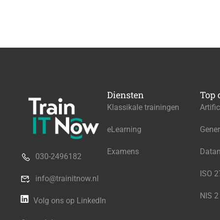
Diensten
Top 
Klassikale trainingen
Artifi
eLearning
Gener
Examens
Data
030-2496182
ISO 
info@trainitnow.nl
NIS 2
Volg ons op LinkedIn