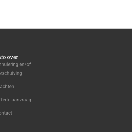
nfo over
nnulering en/of
erschuiving
lachten
fferte aanvraag
ontact