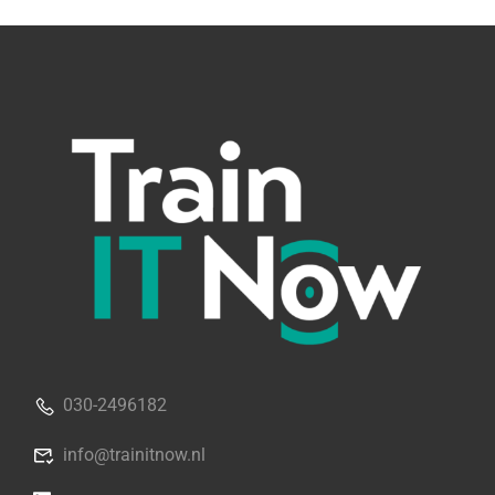
030-2496182
info@trainitnow.nl