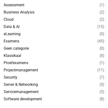
Assessment
(1)
Business Analysis
(2)
Cloud
(2)
Data & AI
(15)
eLearning
(0)
Examens
(45)
Geen categorie
(0)
Klassikaal
(0)
Proefexamens
(1)
Projectmanagement
(11)
Security
(7)
Server & Networking
(5)
Servicemanagement
(3)
Software development
(8)