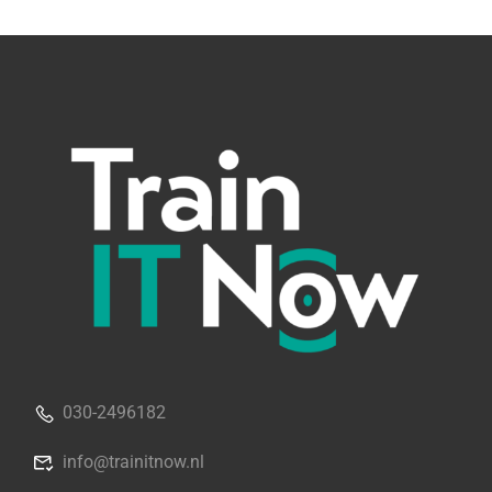
030-2496182
info@trainitnow.nl