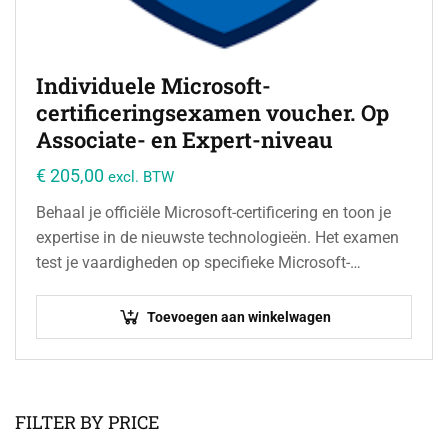
Individuele Microsoft-
certificeringsexamen voucher. Op
Associate- en Expert-niveau
€
205,00
excl. BTW
Behaal je officiële Microsoft-certificering en toon je
expertise in de nieuwste technologieën. Het examen
test je vaardigheden op specifieke Microsoft-
producten, cloudoplossingen of
softwareontwikkeling. Perfect voor IT-professionals,
Toevoegen aan winkelwagen
ontwikkelaars en cloudspecialisten…
FILTER BY PRICE