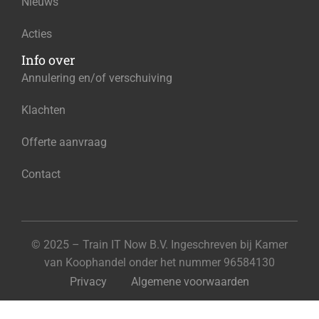
Nieuws
Acties
Info over
Annulering en/of verschuiving
Klachten
Offerte aanvraag
Contact
© 2025 – Train IT Now B.V. Ingeschreven bij Kamer
van Koophandel onder het nummer 96584130
Privacy
Algemene voorwaarden