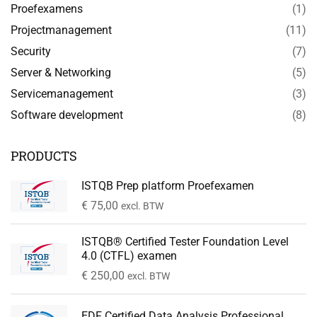
Proefexamens
(1)
Projectmanagement
(11)
Security
(7)
Server & Networking
(5)
Servicemanagement
(3)
Software development
(8)
PRODUCTS
ISTQB Prep platform Proefexamen
€
75,00
excl. BTW
ISTQB® Certified Tester Foundation Level
4.0 (CTFL) examen
€
250,00
excl. BTW
EDF Certified Data Analysis Professional