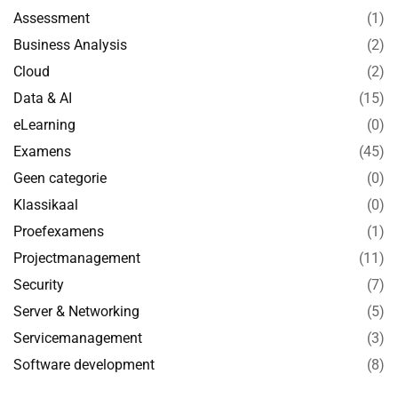
Assessment
(1)
Business Analysis
(2)
Cloud
(2)
Data & AI
(15)
eLearning
(0)
Examens
(45)
Geen categorie
(0)
Klassikaal
(0)
Proefexamens
(1)
Projectmanagement
(11)
Security
(7)
Server & Networking
(5)
Servicemanagement
(3)
Software development
(8)