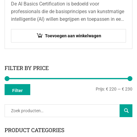
De AI Basics Certification is bedoeld voor
professionals die de basisprincipes van kunstmatige
intelligentie (AI) willen begrijpen en toepassen in een
zakelijke omgeving. De certificering behandelt
essentiële AI-concepten, zoals…
Toevoegen aan winkelwagen
FILTER BY PRICE
Prijs:
€ 220
—
€ 230
Filter
Zoeke
PRODUCT CATEGORIES