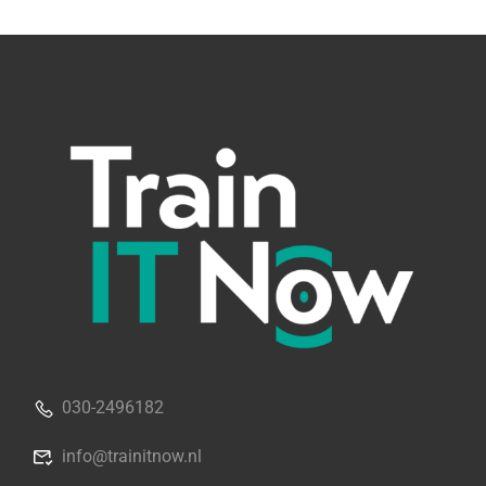
030-2496182
info@trainitnow.nl