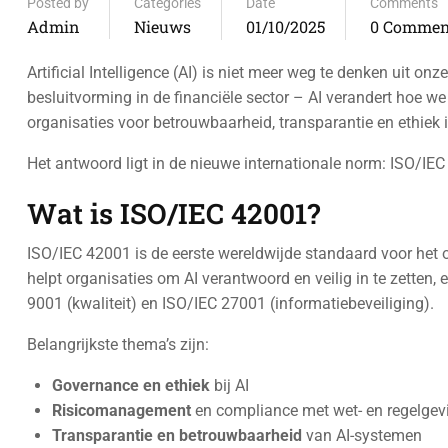
Posted by
Categories
Date
Comments
Admin
Nieuws
01/10/2025
0 Commen
Artificial Intelligence (AI) is niet meer weg te denken uit 
besluitvorming in de financiële sector – AI verandert hoe 
organisaties voor betrouwbaarheid, transparantie en ethiek
Het antwoord ligt in de nieuwe internationale norm: ISO/IE
Wat is ISO/IEC 42001?
ISO/IEC 42001 is de eerste wereldwijde standaard voor het 
helpt organisaties om AI verantwoord en veilig in te zetten
9001 (kwaliteit) en ISO/IEC 27001 (informatiebeveiliging).
Belangrijkste thema’s zijn:
Governance en ethiek
bij AI
Risicomanagement
en compliance met wet- en regelgev
Transparantie en betrouwbaarheid
van AI-systemen