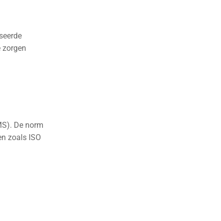
iseerde
e zorgen
IMS). De norm
en zoals ISO