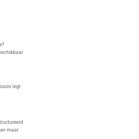
e?
beschikbaar
basis legt
tructureerd
 aan maar