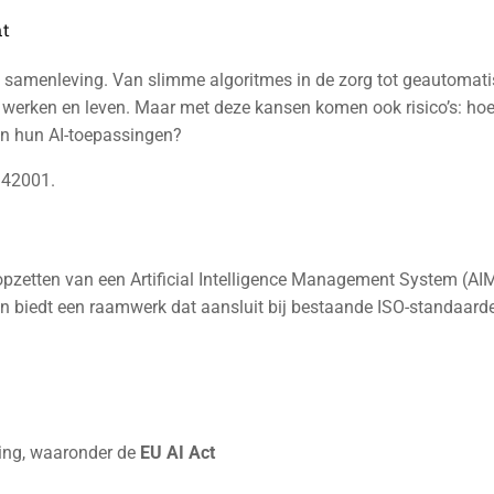
t
onze samenleving. Van slimme algoritmes in de zorg tot geautomat
we werken en leven. Maar met deze kansen komen ook risico’s: ho
 in hun AI-toepassingen?
C 42001.
opzetten van een Artificial Intelligence Management System (A
, en biedt een raamwerk dat aansluit bij bestaande ISO-standaard
ing, waaronder de
EU AI Act