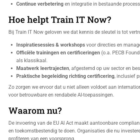
Continue verbetering
en integratie in bestaande proces
Hoe helpt Train IT Now?
Bij Train IT Now geloven we dat kennis de sleutel is tot vert
Inspiratiesessies & workshops
voor directies en manag
Officiële trainingen en certificeringen
(o.a. PECB Founda
als klassikaal.
Maatwerk leertrajecten
, afgestemd op uw sector en b
Praktische begeleiding richting certificering
, inclusief
Zo zorgen we ervoor dat u niet alleen voldoet aan internat
voor betrouwbare en rendabele AI-toepassingen.
Waarom nu?
De invoering van de EU AI Act maakt aantoonbare complianc
en toekomstbestendig te doen. Organisaties die nu investere
profiteren van een voorsprong.