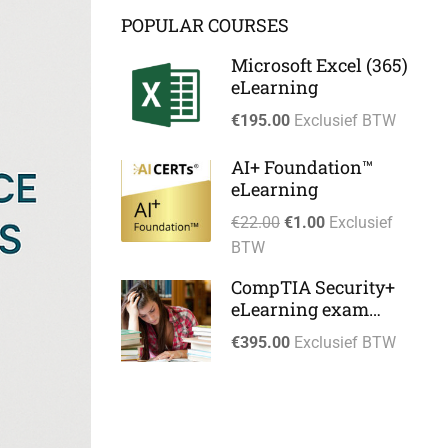
POPULAR COURSES
Microsoft Excel (365)
eLearning
€195.00
Exclusief BTW
AI+ Foundation™
eLearning
€22.00
€1.00
Exclusief
BTW
CompTIA Security+
eLearning exam
preparation SY0-701
€395.00
Exclusief BTW
eLearning