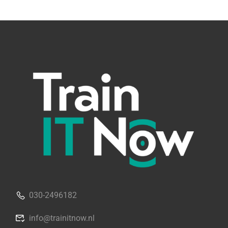
030-2496182
info@trainitnow.nl