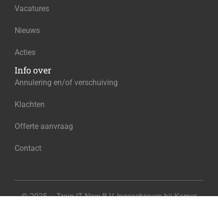
Vacatures
Nieuws
Acties
Info over
Annulering en/of verschuiving
Klachten
Offerte aanvraag
Contact
© 2025 – Train IT Now B.V. Ingeschreven bij Kamer
van Koophandel onder het nummer 96584130