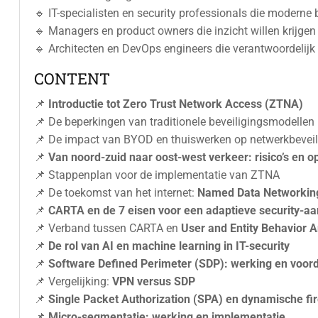
🔹 IT-specialisten en security professionals die moderne
🔹 Managers en product owners die inzicht willen krijgen
🔹 Architecten en DevOps engineers die verantwoordelijk z
CONTENT
📌
Introductie tot Zero Trust Network Access (ZTNA)
📌 De beperkingen van traditionele beveiligingsmodellen
📌 De impact van BYOD en thuiswerken op netwerkbeveil
📌
Van noord-zuid naar oost-west verkeer: risico’s en o
📌 Stappenplan voor de implementatie van ZTNA
📌 De toekomst van het internet:
Named Data Networkin
📌
CARTA en de 7 eisen voor een adaptieve security-a
📌 Verband tussen CARTA en
User and Entity Behavior A
📌
De rol van AI en machine learning in IT-security
📌
Software Defined Perimeter (SDP): werking en voor
📌 Vergelijking:
VPN versus SDP
📌
Single Packet Authorization (SPA) en dynamische fi
📌
Micro-segmentatie: werking en implementatie