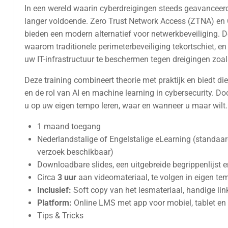
In een wereld waarin cyberdreigingen steeds geavanceerde
langer voldoende. Zero Trust Network Access (ZTNA) en
bieden een modern alternatief voor netwerkbeveiliging. D
waarom traditionele perimeterbeveiliging tekortschiet, e
uw IT-infrastructuur te beschermen tegen dreigingen zoal
Deze training combineert theorie met praktijk en biedt d
en de rol van AI en machine learning in cybersecurity. D
u op uw eigen tempo leren, waar en wanneer u maar wilt.
1 maand toegang
Nederlandstalige of Engelstalige eLearning (standaar
verzoek beschikbaar)
Downloadbare slides, een uitgebreide begrippenlijst e
Circa
3 uur
aan videomateriaal, te volgen in eigen te
Inclusief:
Soft copy van het lesmateriaal, handige lin
Platform:
Online LMS met app voor mobiel, tablet en
Tips & Tricks