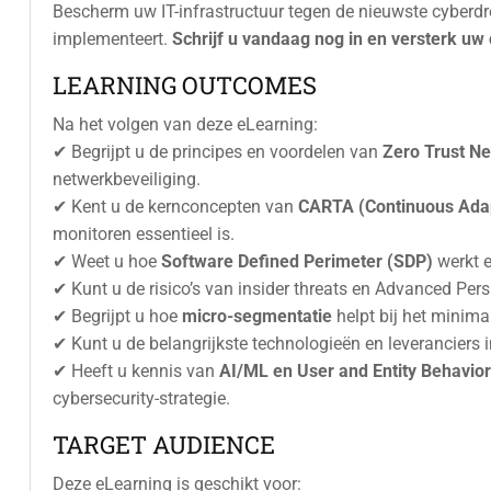
Bescherm uw IT-infrastructuur tegen de nieuwste cyberdre
implementeert.
Schrijf u vandaag nog in en versterk uw 
LEARNING OUTCOMES
Na het volgen van deze eLearning:
✔ Begrijpt u de principes en voordelen van
Zero Trust N
netwerkbeveiliging.
✔ Kent u de kernconcepten van
CARTA (Continuous Adap
monitoren essentieel is.
✔ Weet u hoe
Software Defined Perimeter (SDP)
werkt e
✔ Kunt u de risico’s van insider threats en Advanced Per
✔ Begrijpt u hoe
micro-segmentatie
helpt bij het minima
✔ Kunt u de belangrijkste technologieën en leveranciers i
✔ Heeft u kennis van
AI/ML en User and Entity Behavior
cybersecurity-strategie.
TARGET AUDIENCE
Deze eLearning is geschikt voor: