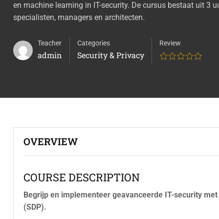
en machine learning in IT-security. De cursus bestaat uit 3 u
specialisten, managers en architecten.
Teacher
Categories
Review
admin
Security & Privacy
OVERVIEW
COURSE DESCRIPTION
Begrijp en implementeer geavanceerde IT-security met
(SDP).