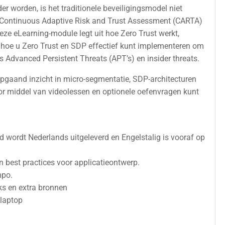
r worden, is het traditionele beveiligingsmodel niet
 Continuous Adaptive Risk and Trust Assessment (CARTA)
eze eLearning-module legt uit hoe Zero Trust werkt,
n hoe u Zero Trust en SDP effectief kunt implementeren om
s Advanced Persistent Threats (APT’s) en insider threats.
iepgaand inzicht in micro-segmentatie, SDP-architecturen
oor middel van videolessen en optionele oefenvragen kunt
d wordt Nederlands uitgeleverd en Engelstalig is vooraf op
n best practices voor applicatieontwerp.
mpo.
ks en extra bronnen
 laptop