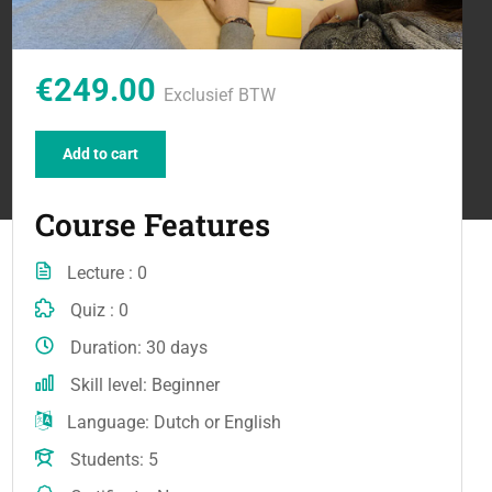
€249.00
Exclusief BTW
Add to cart
Course Features
Lecture
0
Quiz
0
Duration
30 days
Skill level
Beginner
Language
Dutch or English
Students
5