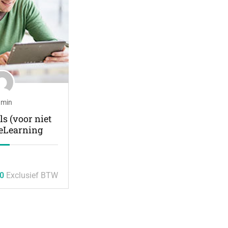
min
ls (voor niet
 eLearning
0
Exclusief BTW