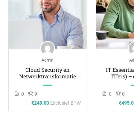
Admin
Ad
Cloud Security en
IT Essentia
Netwerktransformatie
IT’ers) –
eLearning : CASB, SD-
WAN en SASE
0
9
0
0
€249.00
Exclusief BTW
€495.0