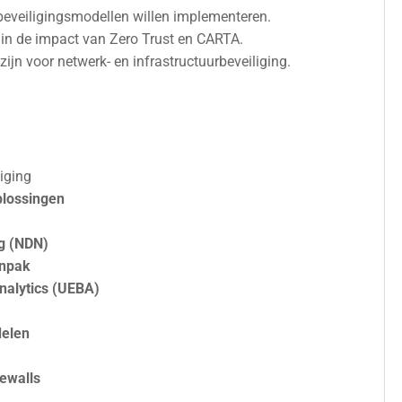
 beveiligingsmodellen willen implementeren.
 in de impact van Zero Trust en CARTA.
ijn voor netwerk- en infrastructuurbeveiliging.
iging
plossingen
g (NDN)
anpak
nalytics (UEBA)
delen
rewalls