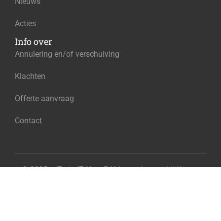
Nieuws
Acties
Info over
Annulering en/of verschuiving
Klachten
Offerte aanvraag
Contact
© 2025 – Train IT Now B.V. Ingeschreven bij Kamer
€825.00
van Koophandel onder het nummer 96584130
Add to cart
Exclusief BTW
Privacy
Algemene voorwaarden