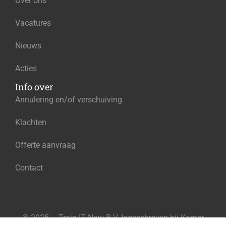
Over ons
Vacatures
Nieuws
Acties
Info over
Annulering en/of verschuiving
Klachten
Offerte aanvraag
Contact
© 2025 – Train IT Now B.V. Ingeschreven bij Kamer