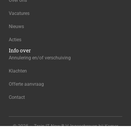
Over ons
Vacatures
Nieuws
Acties
Info over
Annulering en/of verschuiving
Klachten
Offerte aanvraag
Contact
© 2025 – Train IT Now B.V. Ingeschreven bij Kamer