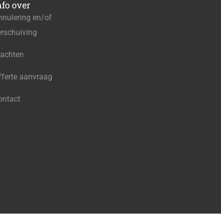
nfo over
nnulering en/of
erschuiving
lachten
fferte aanvraag
ontact