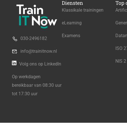
Diensten
Top 
Klassikale trainingen
Artifi
eLearning
Gener
Examens
Data
030-2496182
ISO 
info@trainitnow.nl
NIS 2
Volg ons op LinkedIn
Op werkdagen
bereikbaar van 08:30 uur
tot 17:30 uur